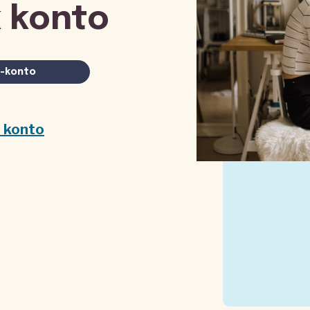
 konto
-konto
e konto